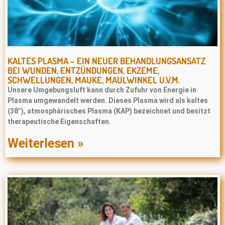
KALTES PLASMA – EIN NEUER BEHANDLUNGSANSATZ
BEI WUNDEN, ENTZÜNDUNGEN, EKZEME,
SCHWELLUNGEN, MAUKE, MAULWINKEL U.V.M.
Unsere Umgebungsluft kann durch Zufuhr von Energie in
Plasma umgewandelt werden. Dieses Plasma wird als kaltes
(38°), atmosphärisches Plasma (KAP) bezeichnet und besitzt
therapeutische Eigenschaften.
Weiterlesen »