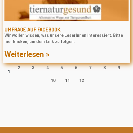
UMFRAGE AUF FACEBOOK.
Wir wollen wissen, was unsere LeserInnen interessiert. Bitte
hier klicken, um dem Link zu folgen.
Weiterlesen »
2
3
4
5
6
7
8
9
1
10
11
12