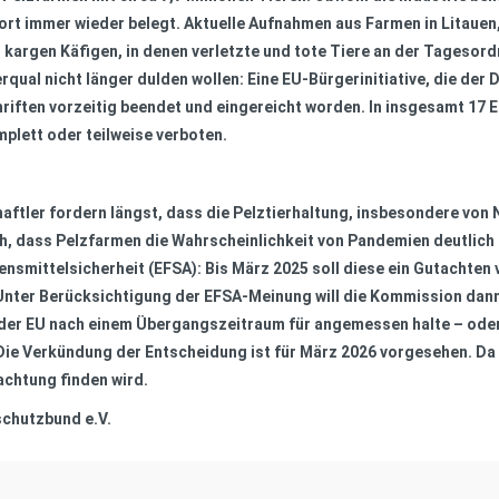
rt immer wieder belegt. Aktuelle Aufnahmen aus Farmen in Litauen,
d kargen Käfigen, in denen verletzte und tote Tiere an der Tagesor
rqual nicht länger dulden wollen: Eine EU-Bürgerinitiative, die der
riften vorzeitig beendet und eingereicht worden. In insgesamt 17 E
plett oder teilweise verboten.
ftler fordern längst, dass die Pelztierhaltung, insbesondere von 
, dass Pelzfarmen die Wahrscheinlichkeit von Pandemien deutlich 
ensmittelsicherheit (EFSA): Bis März 2025 soll diese ein Gutachten
ter Berücksichtigung der EFSA-Meinung will die Kommission dann e
n der EU nach einem Übergangszeitraum für angemessen halte – od
Die Verkündung der Entscheidung ist für März 2026 vorgesehen. Da 
achtung finden wird.
schutzbund e.V.