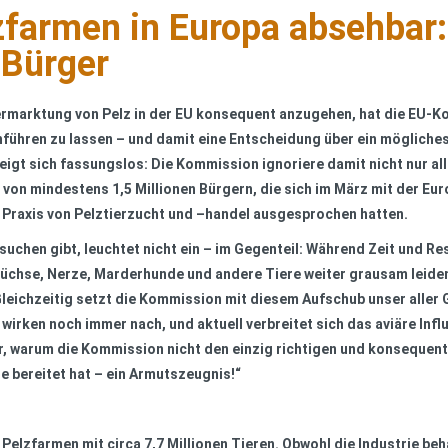
lzfarmen in Europa absehba
 Bürger
Vermarktung von Pelz in der EU konsequent anzugehen, hat die EU-
führen zu lassen – und damit eine Entscheidung über ein mögliche
igt sich fassungslos: Die
Kommission ignoriere damit nicht nur a
von mindestens 1,5 Millionen Bürgern, die sich im März mit der Euro
n Praxis von Pelztierzucht und –handel ausgesprochen hatten.
rsuchen gibt, leuchtet nicht ein – im Gegenteil: Während Zeit und 
n Füchse, Nerze, Marderhunde und andere Tiere weiter grausam lei
ichzeitig setzt die Kommission mit diesem Aufschub unser aller Ge
rken noch immer nach, und aktuell verbreitet sich das aviäre Influ
r, warum die Kommission nicht den einzig richtigen und konsequent
de bereitet hat – ein Armutszeugnis!“
e Pelzfarmen mit circa 7,7 Millionen Tieren. Obwohl die Industrie b