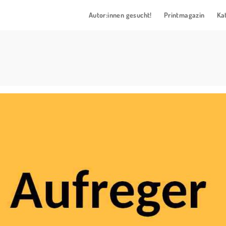
Autor:innen gesucht!
Printmagazin
Ka