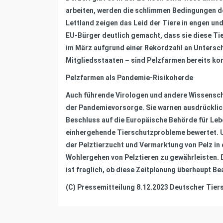
arbeiten, werden die schlimmen Bedingungen do
Lettland zeigen das Leid der Tiere in engen un
EU-Bürger deutlich gemacht, dass sie diese Tie
im März aufgrund einer Rekordzahl an Untersch
Mitgliedsstaaten – sind Pelzfarmen bereits kom
Pelzfarmen als Pandemie-Risikoherde
Auch führende Virologen und andere Wissenscha
der Pandemievorsorge. Sie warnen ausdrücklich
Beschluss auf die Europäische Behörde für Leb
einhergehende Tierschutzprobleme bewertet. Un
der Pelztierzucht und Vermarktung von Pelz i
Wohlergehen von Pelztieren zu gewährleisten. 
ist fraglich, ob diese Zeitplanung überhaupt Be
(C) Pressemitteilung 8.12.2023 Deutscher Tier