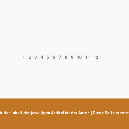
1
2
3
4
5
6
7
8
9
10
11
12
 den Inhalt der jeweiligen Artikel ist der Autor. | Diese Seite erset