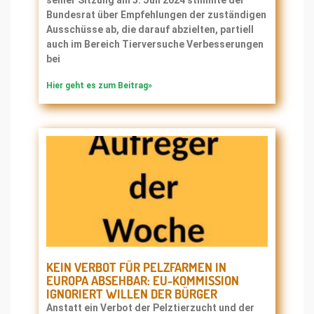
seiner Sitzung am 5. Juli 2024 stimmte der
Bundesrat über Empfehlungen der zuständigen
Ausschüsse ab, die darauf abzielten, partiell
auch im Bereich Tierversuche Verbesserungen
bei
Hier geht es zum Beitrag»
KEIN VERBOT FÜR PELZFARMEN IN
EUROPA ABSEHBAR: EU-KOMMISSION
IGNORIERT WILLEN DER BÜRGER
Anstatt ein Verbot der Pelztierzucht und der