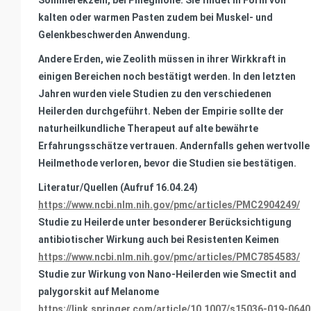
Sommerekzem, bei Phlegmone. Sie findet in Form von
kalten oder warmen Pasten zudem bei Muskel- und
Gelenkbeschwerden Anwendung.
Andere Erden, wie Zeolith müssen in ihrer Wirkkraft in
einigen Bereichen noch bestätigt werden. In den letzten
Jahren wurden viele Studien zu den verschiedenen
Heilerden durchgeführt. Neben der Empirie sollte der
naturheilkundliche Therapeut auf alte bewährte
Erfahrungsschätze vertrauen. Andernfalls gehen wertvolle
Heilmethode verloren, bevor die Studien sie bestätigen.
Literatur/Quellen
(Aufruf 16.04.24)
https://www.ncbi.nlm.nih.gov/pmc/articles/PMC2904249/
Studie zu Heilerde unter besonderer Berücksichtigung
antibiotischer Wirkung auch bei Resistenten Keimen
https://www.ncbi.nlm.nih.gov/pmc/articles/PMC7854583/
Studie zur Wirkung von Nano-Heilerden wie Smectit and
palygorskit auf Melanome
https://link.springer.com/article/10.1007/s15036-019-0640