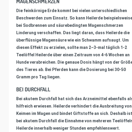
MAGENSCHMERZEN
Die feinkörnige Erde kommt bei vielen unterschiedlichen
Beschwerden zum Einsatz. So kann Heilerde beispielsweis
bei Sodbrennen und säurebedingten Magenschmerzen
Linderung verschaffen. Das liegt daran, dass Heilerde die
überflüssige Magensäure wie ein Schwamm aufsaugt. Um
diesen Effekt zu erzielen, sollte man 2–3-mal täglich 1-2
Teelöffel Heilerde über einen Zeitraum von 4-6 Wochen an
Hunde verabreichen. Die genaue Dosis hängt von der Größ
des Tieres ab. Bei Pferden kann die Dosierung bei 30-50
Gramm pro Tag liegen.
BEI DURCHFALL
Bei akutem Durchfall hat sich das Arzneimittel ebenfalls al
hilfreich erwiesen. Heilerde verhindert die Ausbreitung von
Keimen im Magen und bindet Giftstoffe an sich. Deshalb is
bei akutem Durchfall die Einnahme von mehreren Teelöffel
Heilerde innerhalb weniger Stunden empfehlenswert.