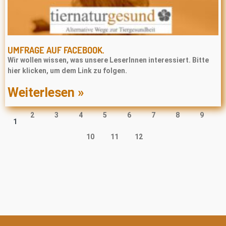
UMFRAGE AUF FACEBOOK.
Wir wollen wissen, was unsere LeserInnen interessiert. Bitte
hier klicken, um dem Link zu folgen.
Weiterlesen »
2
3
4
5
6
7
8
9
1
10
11
12