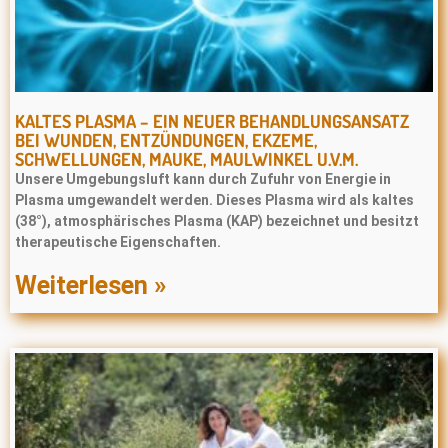
KALTES PLASMA – EIN NEUER BEHANDLUNGSANSATZ
BEI WUNDEN, ENTZÜNDUNGEN, EKZEME,
SCHWELLUNGEN, MAUKE, MAULWINKEL U.V.M.
Unsere Umgebungsluft kann durch Zufuhr von Energie in
Plasma umgewandelt werden. Dieses Plasma wird als kaltes
(38°), atmosphärisches Plasma (KAP) bezeichnet und besitzt
therapeutische Eigenschaften.
Weiterlesen »