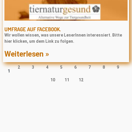
UMFRAGE AUF FACEBOOK.
Wir wollen wissen, was unsere LeserInnen interessiert. Bitte
hier klicken, um dem Link zu folgen.
Weiterlesen »
2
3
4
5
6
7
8
9
1
10
11
12