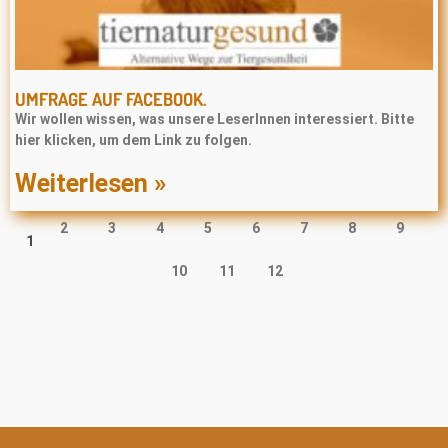
UMFRAGE AUF FACEBOOK.
Wir wollen wissen, was unsere LeserInnen interessiert. Bitte
hier klicken, um dem Link zu folgen.
Weiterlesen »
2
3
4
5
6
7
8
9
1
10
11
12