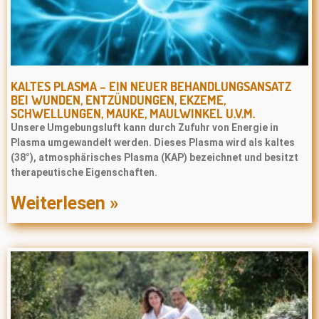
KALTES PLASMA – EIN NEUER BEHANDLUNGSANSATZ
BEI WUNDEN, ENTZÜNDUNGEN, EKZEME,
SCHWELLUNGEN, MAUKE, MAULWINKEL U.V.M.
Unsere Umgebungsluft kann durch Zufuhr von Energie in
Plasma umgewandelt werden. Dieses Plasma wird als kaltes
(38°), atmosphärisches Plasma (KAP) bezeichnet und besitzt
therapeutische Eigenschaften.
Weiterlesen »