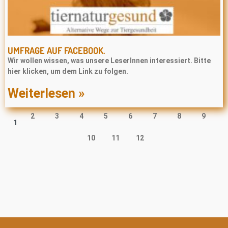
UMFRAGE AUF FACEBOOK.
Wir wollen wissen, was unsere LeserInnen interessiert. Bitte
hier klicken, um dem Link zu folgen.
Weiterlesen »
2
3
4
5
6
7
8
9
1
10
11
12