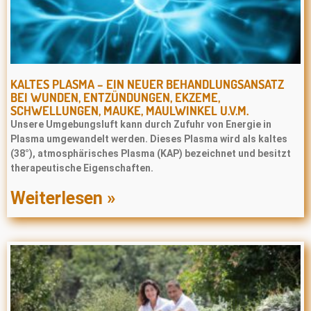
KALTES PLASMA – EIN NEUER BEHANDLUNGSANSATZ
BEI WUNDEN, ENTZÜNDUNGEN, EKZEME,
SCHWELLUNGEN, MAUKE, MAULWINKEL U.V.M.
Unsere Umgebungsluft kann durch Zufuhr von Energie in
Plasma umgewandelt werden. Dieses Plasma wird als kaltes
(38°), atmosphärisches Plasma (KAP) bezeichnet und besitzt
therapeutische Eigenschaften.
Weiterlesen »