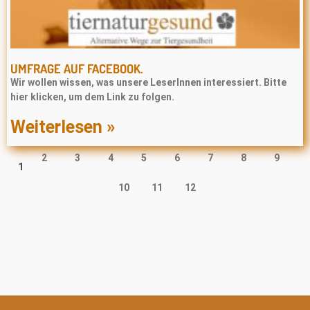
UMFRAGE AUF FACEBOOK.
Wir wollen wissen, was unsere LeserInnen interessiert. Bitte
hier klicken, um dem Link zu folgen.
Weiterlesen »
2
3
4
5
6
7
8
9
1
10
11
12