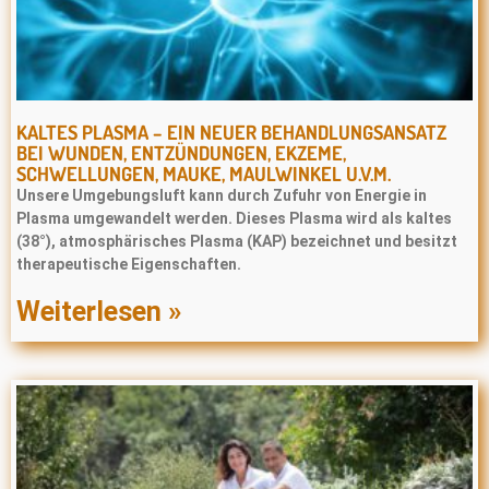
KALTES PLASMA – EIN NEUER BEHANDLUNGSANSATZ
BEI WUNDEN, ENTZÜNDUNGEN, EKZEME,
SCHWELLUNGEN, MAUKE, MAULWINKEL U.V.M.
Unsere Umgebungsluft kann durch Zufuhr von Energie in
Plasma umgewandelt werden. Dieses Plasma wird als kaltes
(38°), atmosphärisches Plasma (KAP) bezeichnet und besitzt
therapeutische Eigenschaften.
Weiterlesen »