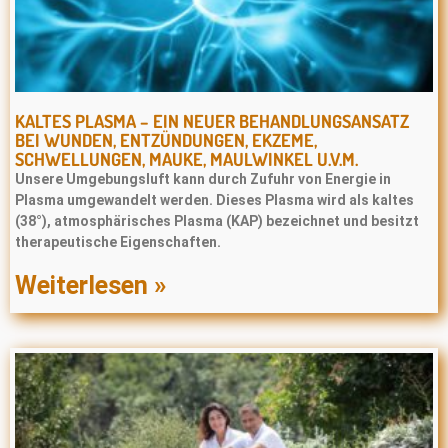
KALTES PLASMA – EIN NEUER BEHANDLUNGSANSATZ
BEI WUNDEN, ENTZÜNDUNGEN, EKZEME,
SCHWELLUNGEN, MAUKE, MAULWINKEL U.V.M.
Unsere Umgebungsluft kann durch Zufuhr von Energie in
Plasma umgewandelt werden. Dieses Plasma wird als kaltes
(38°), atmosphärisches Plasma (KAP) bezeichnet und besitzt
therapeutische Eigenschaften.
Weiterlesen »