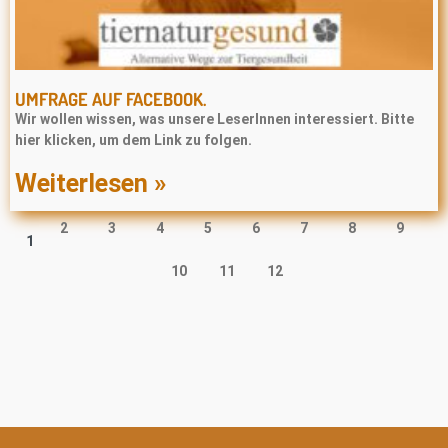
UMFRAGE AUF FACEBOOK.
Wir wollen wissen, was unsere LeserInnen interessiert. Bitte
hier klicken, um dem Link zu folgen.
Weiterlesen »
2
3
4
5
6
7
8
9
1
10
11
12