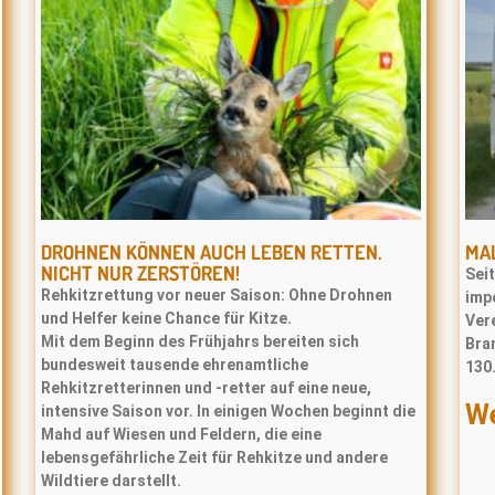
DROHNEN KÖNNEN AUCH LEBEN RETTEN.
MA
NICHT NUR ZERSTÖREN!
Sei
Rehkitzrettung vor neuer Saison: Ohne Drohnen
impo
und Helfer keine Chance für Kitze.
Ver
Mit dem Beginn des Frühjahrs bereiten sich
Bran
bundesweit tausende ehrenamtliche
130
Rehkitzretterinnen und -retter auf eine neue,
We
intensive Saison vor. In einigen Wochen beginnt die
Mahd auf Wiesen und Feldern, die eine
lebensgefährliche Zeit für Rehkitze und andere
Wildtiere darstellt.