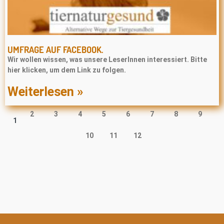
UMFRAGE AUF FACEBOOK.
Wir wollen wissen, was unsere LeserInnen interessiert. Bitte
hier klicken, um dem Link zu folgen.
Weiterlesen »
2
3
4
5
6
7
8
9
1
10
11
12