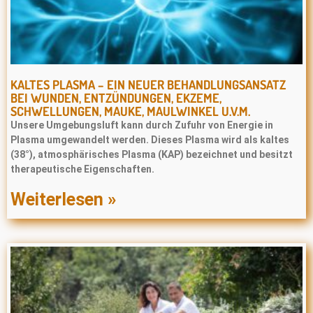
KALTES PLASMA – EIN NEUER BEHANDLUNGSANSATZ
BEI WUNDEN, ENTZÜNDUNGEN, EKZEME,
SCHWELLUNGEN, MAUKE, MAULWINKEL U.V.M.
Unsere Umgebungsluft kann durch Zufuhr von Energie in
Plasma umgewandelt werden. Dieses Plasma wird als kaltes
(38°), atmosphärisches Plasma (KAP) bezeichnet und besitzt
therapeutische Eigenschaften.
Weiterlesen »