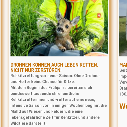
DROHNEN KÖNNEN AUCH LEBEN RETTEN.
MA
NICHT NUR ZERSTÖREN!
Sei
Rehkitzrettung vor neuer Saison: Ohne Drohnen
impo
und Helfer keine Chance für Kitze.
Ver
Mit dem Beginn des Frühjahrs bereiten sich
Bran
bundesweit tausende ehrenamtliche
130
Rehkitzretterinnen und -retter auf eine neue,
We
intensive Saison vor. In einigen Wochen beginnt die
Mahd auf Wiesen und Feldern, die eine
lebensgefährliche Zeit für Rehkitze und andere
Wildtiere darstellt.