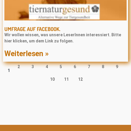
UMFRAGE AUF FACEBOOK.
Wir wollen wissen, was unsere LeserInnen interessiert. Bitte
hier klicken, um dem Link zu folgen.
Weiterlesen »
2
3
4
5
6
7
8
9
1
10
11
12