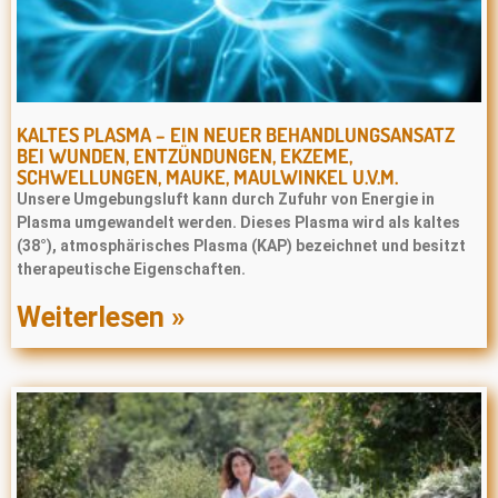
KALTES PLASMA – EIN NEUER BEHANDLUNGSANSATZ
BEI WUNDEN, ENTZÜNDUNGEN, EKZEME,
SCHWELLUNGEN, MAUKE, MAULWINKEL U.V.M.
Unsere Umgebungsluft kann durch Zufuhr von Energie in
Plasma umgewandelt werden. Dieses Plasma wird als kaltes
(38°), atmosphärisches Plasma (KAP) bezeichnet und besitzt
therapeutische Eigenschaften.
Weiterlesen »