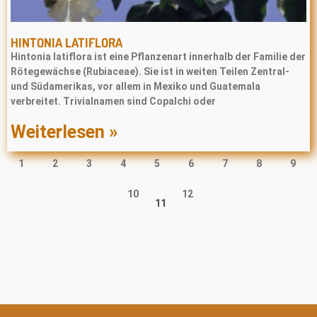
HINTONIA LATIFLORA
Hintonia latiflora ist eine Pflanzenart innerhalb der Familie der
Rötegewächse (Rubiaceae). Sie ist in weiten Teilen Zentral-
und Südamerikas, vor allem in Mexiko und Guatemala
verbreitet. Trivialnamen sind Copalchi oder
Weiterlesen »
1
2
3
4
5
6
7
8
9
10
12
11