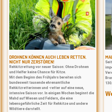
DROHNEN KÖNNEN AUCH LEBEN RETTEN.
MA
NICHT NUR ZERSTÖREN!
Sei
Rehkitzrettung vor neuer Saison: Ohne Drohnen
impo
und Helfer keine Chance für Kitze.
Ver
Mit dem Beginn des Frühjahrs bereiten sich
Bran
bundesweit tausende ehrenamtliche
130
Rehkitzretterinnen und -retter auf eine neue,
We
intensive Saison vor. In einigen Wochen beginnt die
Mahd auf Wiesen und Feldern, die eine
lebensgefährliche Zeit für Rehkitze und andere
Wildtiere darstellt.