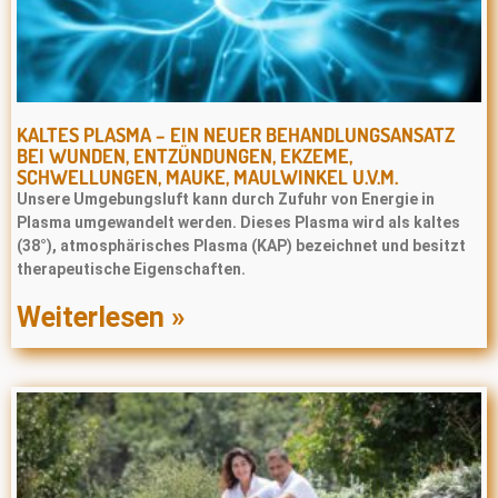
KALTES PLASMA – EIN NEUER BEHANDLUNGSANSATZ
BEI WUNDEN, ENTZÜNDUNGEN, EKZEME,
SCHWELLUNGEN, MAUKE, MAULWINKEL U.V.M.
Unsere Umgebungsluft kann durch Zufuhr von Energie in
Plasma umgewandelt werden. Dieses Plasma wird als kaltes
(38°), atmosphärisches Plasma (KAP) bezeichnet und besitzt
therapeutische Eigenschaften.
Weiterlesen »