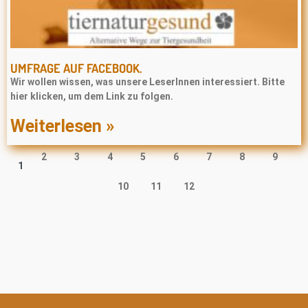
UMFRAGE AUF FACEBOOK.
Wir wollen wissen, was unsere LeserInnen interessiert. Bitte
hier klicken, um dem Link zu folgen.
Weiterlesen »
2
3
4
5
6
7
8
9
1
10
11
12