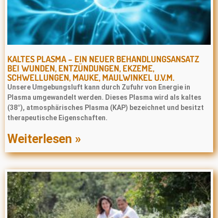
KALTES PLASMA – EIN NEUER BEHANDLUNGSANSATZ
BEI WUNDEN, ENTZÜNDUNGEN, EKZEME,
SCHWELLUNGEN, MAUKE, MAULWINKEL U.V.M.
Unsere Umgebungsluft kann durch Zufuhr von Energie in
Plasma umgewandelt werden. Dieses Plasma wird als kaltes
(38°), atmosphärisches Plasma (KAP) bezeichnet und besitzt
therapeutische Eigenschaften.
Weiterlesen »