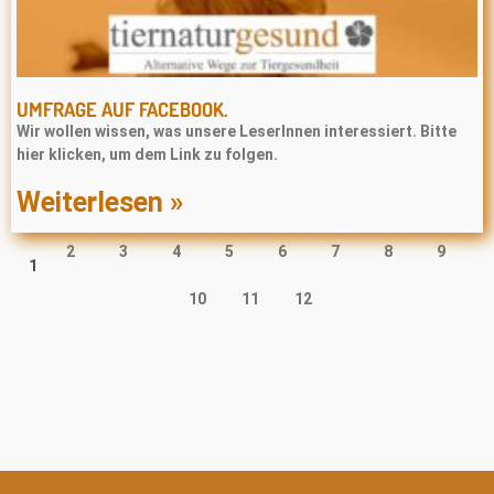
UMFRAGE AUF FACEBOOK.
Wir wollen wissen, was unsere LeserInnen interessiert. Bitte
hier klicken, um dem Link zu folgen.
Weiterlesen »
2
3
4
5
6
7
8
9
1
10
11
12