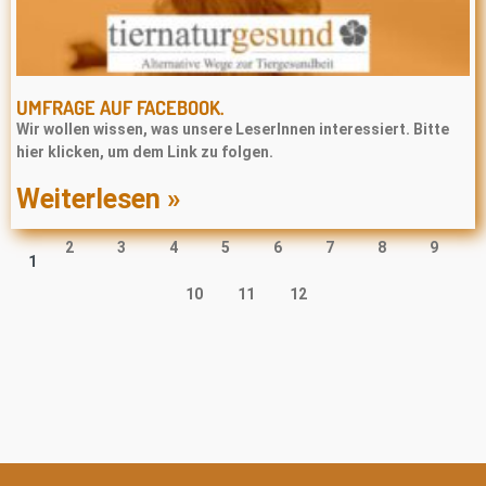
UMFRAGE AUF FACEBOOK.
Wir wollen wissen, was unsere LeserInnen interessiert. Bitte
hier klicken, um dem Link zu folgen.
Weiterlesen »
2
3
4
5
6
7
8
9
1
10
11
12