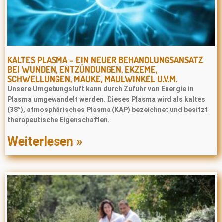
KALTES PLASMA – EIN NEUER BEHANDLUNGSANSATZ
BEI WUNDEN, ENTZÜNDUNGEN, EKZEME,
SCHWELLUNGEN, MAUKE, MAULWINKEL U.V.M.
Unsere Umgebungsluft kann durch Zufuhr von Energie in
Plasma umgewandelt werden. Dieses Plasma wird als kaltes
(38°), atmosphärisches Plasma (KAP) bezeichnet und besitzt
therapeutische Eigenschaften.
Weiterlesen »