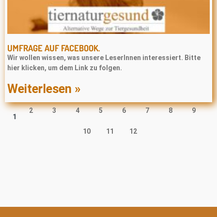
UMFRAGE AUF FACEBOOK.
Wir wollen wissen, was unsere LeserInnen interessiert. Bitte
hier klicken, um dem Link zu folgen.
Weiterlesen »
2
3
4
5
6
7
8
9
1
10
11
12