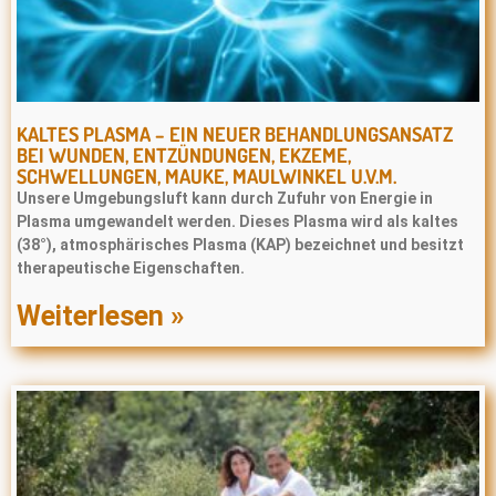
KALTES PLASMA – EIN NEUER BEHANDLUNGSANSATZ
BEI WUNDEN, ENTZÜNDUNGEN, EKZEME,
SCHWELLUNGEN, MAUKE, MAULWINKEL U.V.M.
Unsere Umgebungsluft kann durch Zufuhr von Energie in
Plasma umgewandelt werden. Dieses Plasma wird als kaltes
(38°), atmosphärisches Plasma (KAP) bezeichnet und besitzt
therapeutische Eigenschaften.
Weiterlesen »