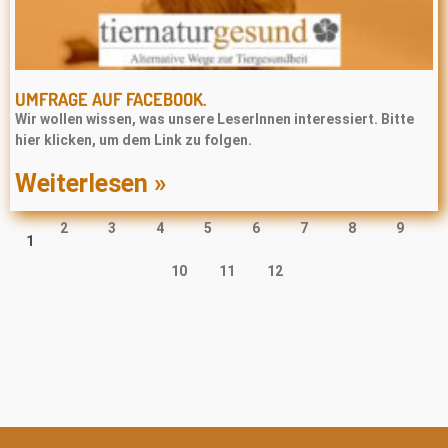
UMFRAGE AUF FACEBOOK.
Wir wollen wissen, was unsere LeserInnen interessiert. Bitte
hier klicken, um dem Link zu folgen.
Weiterlesen »
2
3
4
5
6
7
8
9
1
10
11
12