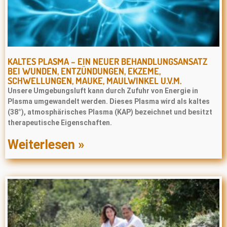
KALTES PLASMA – EIN NEUER BEHANDLUNGSANSATZ
BEI WUNDEN, ENTZÜNDUNGEN, EKZEME,
SCHWELLUNGEN, MAUKE, MAULWINKEL U.V.M.
Unsere Umgebungsluft kann durch Zufuhr von Energie in
Plasma umgewandelt werden. Dieses Plasma wird als kaltes
(38°), atmosphärisches Plasma (KAP) bezeichnet und besitzt
therapeutische Eigenschaften.
Weiterlesen »