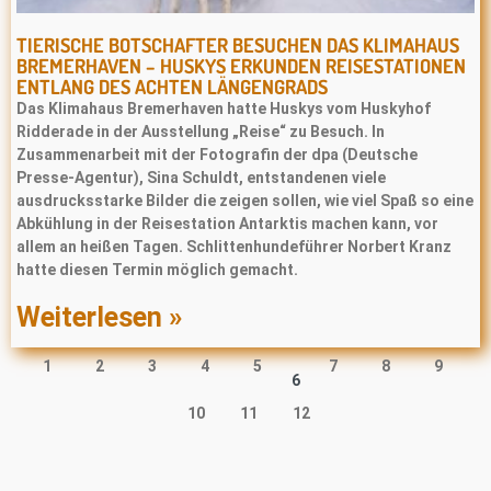
TIERISCHE BOTSCHAFTER BESUCHEN DAS KLIMAHAUS
BREMERHAVEN – HUSKYS ERKUNDEN REISESTATIONEN
ENTLANG DES ACHTEN LÄNGENGRADS
Das Klimahaus Bremerhaven hatte Huskys vom Huskyhof
Ridderade in der Ausstellung „Reise“ zu Besuch. In
Zusammenarbeit mit der Fotografin der dpa (Deutsche
Presse‐Agentur), Sina Schuldt, entstandenen viele
ausdrucksstarke Bilder die zeigen sollen, wie viel Spaß so eine
Abkühlung in der Reisestation Antarktis machen kann, vor
allem an heißen Tagen. Schlittenhundeführer Norbert Kranz
hatte diesen Termin möglich gemacht.
Weiterlesen »
1
2
3
4
5
7
8
9
6
10
11
12