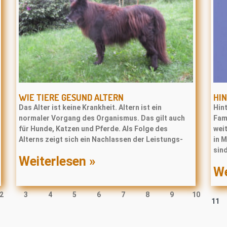
WIE TIERE GESUND ALTERN
HIN
Das Alter ist keine Krankheit. Altern ist ein
Hint
normaler Vorgang des Organismus. Das gilt auch
Fami
für Hunde, Katzen und Pferde. Als Folge des
weit
Alterns zeigt sich ein Nachlassen der Leistungs-
in 
sin
Weiterlesen »
We
2
3
4
5
6
7
8
9
10
11