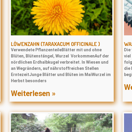
LÖWENZAHN (TARAXACUM OFFICINALE )
WAS
Verwendete PflanzenteileBlätter mit und ohne
Die 
Blüten, Blütenstängel, Wurzel VorkommenAuf der
viel
nördlichen Erdhalbkugel verbreitet. In Wiesen und
folg
an Wegrändern, auf nährstoffreichen Stellen
die
ErntezeitJunge Blätter und Blüten im MaiWurzel im
begi
Herbst besonders
We
Weiterlesen »