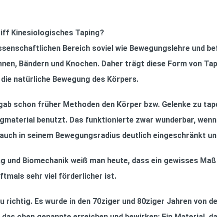
iff Kinesiologisches Taping?
ssenschaftlichen Bereich soviel wie Bewegungslehre und bef
en, Bändern und Knochen. Daher trägt diese Form von Tapi
t die natürliche Bewegung des Körpers.
s gab schon früher Methoden den Körper bzw. Gelenke zu tap
ngmaterial benutzt. Das funktionierte zwar wunderbar, wenn
es auch in seinem Bewegungsradius deutlich eingeschränkt 
 und Biomechanik weiß man heute, dass ein gewisses Maß a
tmals sehr viel förderlicher ist.
 richtig. Es wurde in den 70ziger und 80ziger Jahren von d
u das oben genannte erreichen und bewirken: Ein Material, 