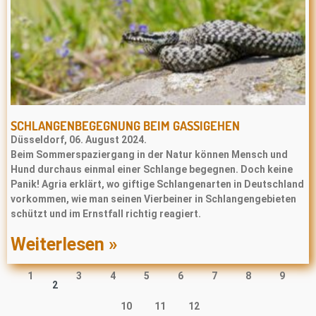
SCHLANGENBEGEGNUNG BEIM GASSIGEHEN
Düsseldorf, 06. August 2024.
Beim Sommerspaziergang in der Natur können Mensch und
Hund durchaus einmal einer Schlange begegnen. Doch keine
Panik! Agria erklärt, wo giftige Schlangenarten in Deutschland
vorkommen, wie man seinen Vierbeiner in Schlangengebieten
schützt und im Ernstfall richtig reagiert.
Weiterlesen »
1
3
4
5
6
7
8
9
2
10
11
12