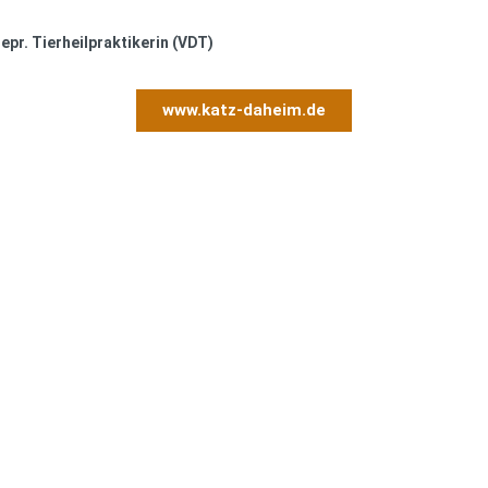
epr. Tierheilpraktikerin (VDT)
www.katz-daheim.de