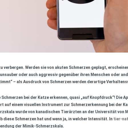
u verbergen. Werden sie von akuten Schmerzen geplagt, erscheinen s
unsauber oder auch aggressiv gegenüber ihren Menschen oder ander
timmt“ – als Ausdruck von Schmerzen werden derartige Verhaltensw
te Schmerzen bei der Katze erkennen, quasi „auf Knopfdruck“! Die Ap
rt auf einem visuellen Instrument zur Schmerzerkennung bei der Kat
zskala wurde von kanadischen Tierärzten an der Universität von Mo
 diese Schmerzen hat und wenn ja, in welcher Intensität. In
tier-na
nwendung der Mimik-Schmerzskala.