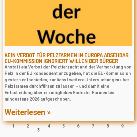
KEIN VERBOT FÜR PELZFARMEN IN EUROPA ABSEHBAR:
EU-KOMMISSION IGNORIERT WILLEN DER BÜRGER
Anstatt ein Verbot der Pelztierzucht und der Vermarktung von
Pelz in der EU konsequent anzugehen, hat die EU-Kommission
gestern entschieden, zunächst weitere Untersuchungen über
Pelzfarmen durchführen zu lassen – und damit eine
Entscheidung über ein mögliches Ende der Farmen bis
mindestens 2026 aufgeschoben.
Weiterlesen »
1
2
4
5
6
7
8
9
3