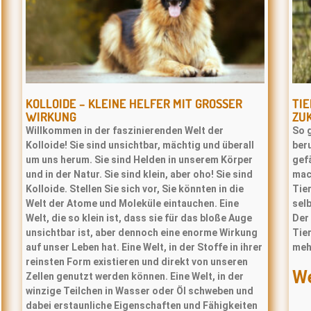
KOLLOIDE – KLEINE HELFER MIT GROSSER W
TIE
IRKUNG
ZU
Willkommen in der faszinierenden Welt der
So g
Kolloide! Sie sind unsichtbar, mächtig und überall
beru
um uns herum. Sie sind Helden in unserem Körper
gefä
und in der Natur. Sie sind klein, aber oho! Sie sind
mac
Kolloide. Stellen Sie sich vor, Sie könnten in die
Tie
Welt der Atome und Moleküle eintauchen. Eine
selb
Welt, die so klein ist, dass sie für das bloße Auge
Der 
unsichtbar ist, aber dennoch eine enorme Wirkung
Tier
auf unser Leben hat. Eine Welt, in der Stoffe in ihrer
meh
reinsten Form existieren und direkt von unseren
We
Zellen genutzt werden können. Eine Welt, in der
winzige Teilchen in Wasser oder Öl schweben und
dabei erstaunliche Eigenschaften und Fähigkeiten