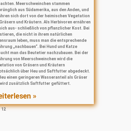
rachten. Meerschweinchen stammen
prünglich aus Südamerika, aus den Anden, und
ähren sich dort von der heimischen Vegetation
 Gräsern und Kräutern. Als Herbivoren ernähren
sich aus- schließlich von pflanzlicher Kost. Bei
tieren, die nicht in ihrem natürlichen
ensraum leben, muss man die entsprechende
ährung „nachbauen“. Bei Hund und Katze
sucht man das Beutetier nachzubauen. Bei der
ährung von Meerschweinchen wird die
etation von Gräsern und Kräutern
ptsächlich über Heu und Saftfutter abgedeckt.
Heu einen geringeren Wasseranteil als Gräser
wird zusätzlich Saftfutter gefüttert.
iterlesen »
12