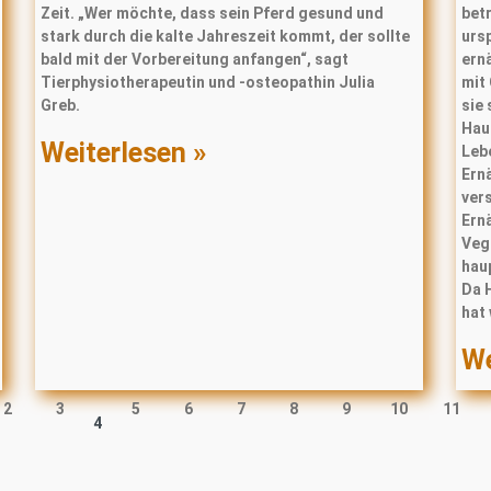
Zeit. „Wer möchte, dass sein Pferd gesund und
bet
stark durch die kalte Jahreszeit kommt, der sollte
urs
bald mit der Vorbereitung anfangen“, sagt
ern
Tierphysiotherapeutin und -osteopathin Julia
mit
Greb.
sie 
Haus
Weiterlesen »
Leb
Ern
ver
Ern
Veg
hau
Da 
hat 
We
2
3
5
6
7
8
9
10
11
4