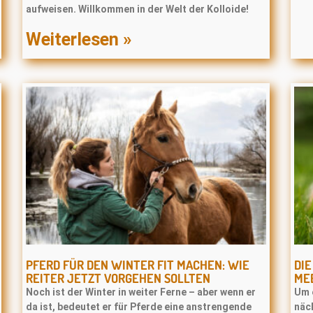
aufweisen. Willkommen in der Welt der Kolloide!
Weiterlesen »
PFERD FÜR DEN WINTER FIT MACHEN: WIE
DI
REITER JETZT VORGEHEN SOLLTEN
ME
Noch ist der Winter in weiter Ferne – aber wenn er
Um 
da ist, bedeutet er für Pferde eine anstrengende
näc