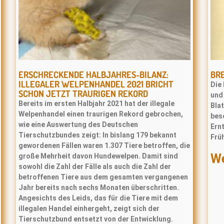
ERSCHRECKENDE HALBJAHRES-BILANZ:
BR
ILLEGALER WELPENHANDEL 2021 BRICHT
Die 
SCHON JETZT TRAURIGEN REKORD
und
Bereits im ersten Halbjahr 2021 hat der illegale
Bla
Welpenhandel einen traurigen Rekord gebrochen,
bes
wie eine Auswertung des Deutschen
Ernt
Tierschutzbundes zeigt: In bislang 179 bekannt
Frü
gewordenen Fällen waren 1.307 Tiere betroffen, die
We
große Mehrheit davon Hundewelpen. Damit sind
sowohl die Zahl der Fälle als auch die Zahl der
betroffenen Tiere aus dem gesamten vergangenen
Jahr bereits nach sechs Monaten überschritten.
Angesichts des Leids, das für die Tiere mit dem
illegalen Handel einhergeht, zeigt sich der
Tierschutzbund entsetzt von der Entwicklung.