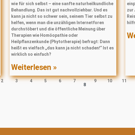
wie für sich selbst – eine sanfte naturheilkundliche
ein
Behandlung. Das ist gut nachvollziehbar. Und es
zur
kann ja nicht so schwer sein, seinem Tier selbst zu
Reis
helfen, wenn man die unzähligen Internetforen
hilf
durchstöbert und die öffentliche Meinung über
We
Therapien wie Homöopathie oder
Heilpﬂanzenkunde (Phytotherapie) befragt: Dann
heißt es vielfach „das kann ja nicht schaden!“ Ist es
wirklich so einfach?
Weiterlesen »
2
3
4
5
6
7
9
10
11
8