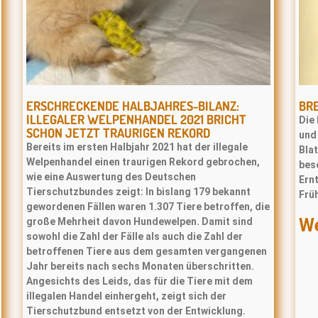
ERSCHRECKENDE HALBJAHRES-BILANZ:
BR
ILLEGALER WELPENHANDEL 2021 BRICHT
Die 
SCHON JETZT TRAURIGEN REKORD
und
Bereits im ersten Halbjahr 2021 hat der illegale
Bla
Welpenhandel einen traurigen Rekord gebrochen,
bes
wie eine Auswertung des Deutschen
Ernt
Tierschutzbundes zeigt: In bislang 179 bekannt
Frü
gewordenen Fällen waren 1.307 Tiere betroffen, die
We
große Mehrheit davon Hundewelpen. Damit sind
sowohl die Zahl der Fälle als auch die Zahl der
betroffenen Tiere aus dem gesamten vergangenen
Jahr bereits nach sechs Monaten überschritten.
Angesichts des Leids, das für die Tiere mit dem
illegalen Handel einhergeht, zeigt sich der
Tierschutzbund entsetzt von der Entwicklung.