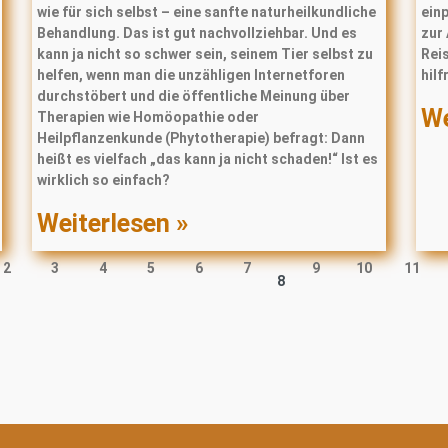
wie für sich selbst – eine sanfte naturheilkundliche
ein
Behandlung. Das ist gut nachvollziehbar. Und es
zur
kann ja nicht so schwer sein, seinem Tier selbst zu
Reis
helfen, wenn man die unzähligen Internetforen
hilf
durchstöbert und die öffentliche Meinung über
We
Therapien wie Homöopathie oder
Heilpﬂanzenkunde (Phytotherapie) befragt: Dann
heißt es vielfach „das kann ja nicht schaden!“ Ist es
wirklich so einfach?
Weiterlesen »
2
3
4
5
6
7
9
10
11
8