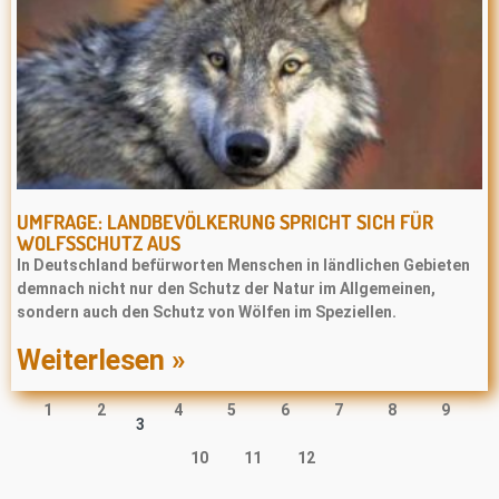
UMFRAGE: LANDBEVÖLKERUNG SPRICHT SICH FÜR
WOLFSSCHUTZ AUS
In Deutschland befürworten Menschen in ländlichen Gebieten
demnach nicht nur den Schutz der Natur im Allgemeinen,
sondern auch den Schutz von Wölfen im Speziellen.
Weiterlesen »
1
2
4
5
6
7
8
9
3
10
11
12