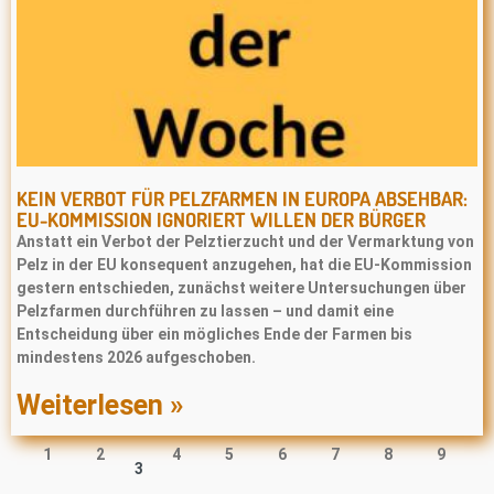
KEIN VERBOT FÜR PELZFARMEN IN EUROPA ABSEHBAR:
EU-KOMMISSION IGNORIERT WILLEN DER BÜRGER
Anstatt ein Verbot der Pelztierzucht und der Vermarktung von
Pelz in der EU konsequent anzugehen, hat die EU-Kommission
gestern entschieden, zunächst weitere Untersuchungen über
Pelzfarmen durchführen zu lassen – und damit eine
Entscheidung über ein mögliches Ende der Farmen bis
mindestens 2026 aufgeschoben.
Weiterlesen »
1
2
4
5
6
7
8
9
3