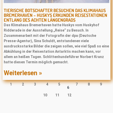
TIERISCHE BOTSCHAFTER BESUCHEN DAS KLIMAHAUS
BREMERHAVEN – HUSKYS ERKUNDEN REISESTATIONEN
ENTLANG DES ACHTEN LÄNGENGRADS
Das Klimahaus Bremerhaven hatte Huskys vom Huskyhof
Ridderade in der Ausstellung „Reise“ zu Besuch. In
Zusammenarbeit mit der Fotografin der dpa (Deutsche
Presse‐Agentur), Sina Schuldt, entstandenen viele
ausdrucksstarke Bilder die zeigen sollen, wie viel Spaß so eine
Abkühlung in der Reisestation Antarktis machen kann, vor
allem an heißen Tagen. Schlittenhundeführer Norbert Kranz
hatte diesen Termin möglich gemacht.
Weiterlesen »
1
2
3
4
5
7
8
9
6
10
11
12