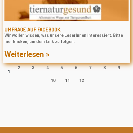
UMFRAGE AUF FACEBOOK.
Wir wollen wissen, was unsere LeserInnen interessiert. Bitte
hier klicken, um dem Link zu folgen.
Weiterlesen »
2
3
4
5
6
7
8
9
1
10
11
12