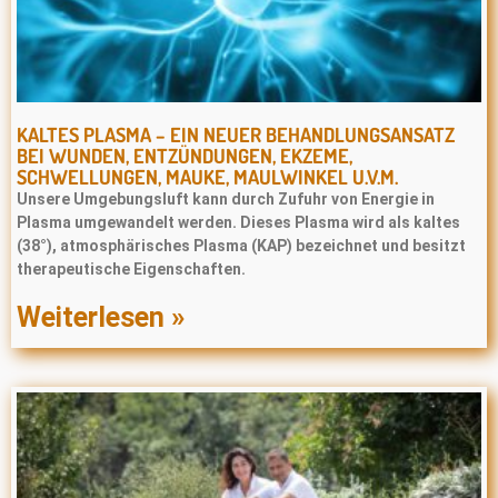
KALTES PLASMA – EIN NEUER BEHANDLUNGSANSATZ
BEI WUNDEN, ENTZÜNDUNGEN, EKZEME,
SCHWELLUNGEN, MAUKE, MAULWINKEL U.V.M.
Unsere Umgebungsluft kann durch Zufuhr von Energie in
Plasma umgewandelt werden. Dieses Plasma wird als kaltes
(38°), atmosphärisches Plasma (KAP) bezeichnet und besitzt
therapeutische Eigenschaften.
Weiterlesen »