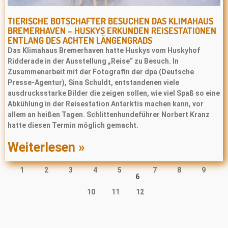
TIERISCHE BOTSCHAFTER BESUCHEN DAS KLIMAHAUS
BREMERHAVEN – HUSKYS ERKUNDEN REISESTATIONEN
ENTLANG DES ACHTEN LÄNGENGRADS
Das Klimahaus Bremerhaven hatte Huskys vom Huskyhof
Ridderade in der Ausstellung „Reise“ zu Besuch. In
Zusammenarbeit mit der Fotografin der dpa (Deutsche
Presse‐Agentur), Sina Schuldt, entstandenen viele
ausdrucksstarke Bilder die zeigen sollen, wie viel Spaß so eine
Abkühlung in der Reisestation Antarktis machen kann, vor
allem an heißen Tagen. Schlittenhundeführer Norbert Kranz
hatte diesen Termin möglich gemacht.
Weiterlesen »
1
2
3
4
5
7
8
9
6
10
11
12