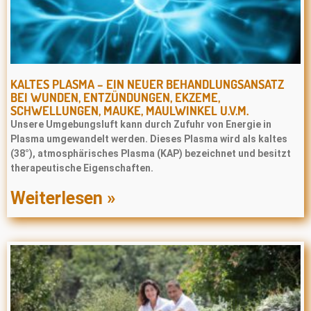
KALTES PLASMA – EIN NEUER BEHANDLUNGSANSATZ
BEI WUNDEN, ENTZÜNDUNGEN, EKZEME,
SCHWELLUNGEN, MAUKE, MAULWINKEL U.V.M.
Unsere Umgebungsluft kann durch Zufuhr von Energie in
Plasma umgewandelt werden. Dieses Plasma wird als kaltes
(38°), atmosphärisches Plasma (KAP) bezeichnet und besitzt
therapeutische Eigenschaften.
Weiterlesen »