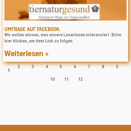
UMFRAGE AUF FACEBOOK.
Wir wollen wissen, was unsere LeserInnen interessiert. Bitte
hier klicken, um dem Link zu folgen.
Weiterlesen »
2
3
4
5
6
7
8
9
1
10
11
12