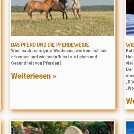
DAS PFERD UND DIE PFERDEWEIDE
WI
Was macht eine gute Weide aus, wie kann ich sie
Kal
erkennen und wie beeinflusst sie Leben und
Hund
Gesundheit von Pferden?
vie
Der 
Weiterlesen »
über
„Rü
„Wo
We