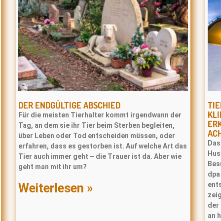
DER ENDGÜLTIGE ABSCHIED
TI
KL
Für die meisten Tierhalter kommt irgendwann der
ER
Tag, an dem sie ihr Tier beim Sterben begleiten,
AC
über Leben oder Tod entscheiden müssen, oder
Das
erfahren, dass es gestorben ist. Auf welche Art das
Hus
Tier auch immer geht – die Trauer ist da. Aber wie
Bes
geht man mit ihr um?
dpa
ent
Weiterlesen »
zeig
der
an 