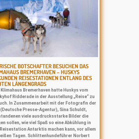
ERISCHE BOTSCHAFTER BESUCHEN DAS
IMAHAUS BREMERHAVEN – HUSKYS
KUNDEN REISESTATIONEN ENTLANG DES
HTEN LÄNGENGRADS
 Klimahaus Bremerhaven hatte Huskys vom
kyhof Ridderade in der Ausstellung „Reise“ zu
uch. In Zusammenarbeit mit der Fotografin der
 (Deutsche Presse‐Agentur), Sina Schuldt,
standenen viele ausdrucksstarke Bilder die
en sollen, wie viel Spaß so eine Abkühlung in
 Reisestation Antarktis machen kann, vor allem
heißen Tagen. Schlittenhundeführer Norbert