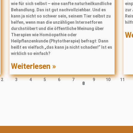
wie für sich selbst – eine sanfte naturheilkundliche
ein
Behandlung. Das ist gut nachvollziehbar. Und es
zur
kann ja nicht so schwer sein, seinem Tier selbst zu
Reis
helfen, wenn man die unzähligen Internetforen
hilf
durchstöbert und die öffentliche Meinung über
We
Therapien wie Homöopathie oder
Heilpﬂanzenkunde (Phytotherapie) befragt: Dann
heißt es vielfach „das kann ja nicht schaden!“ Ist es
wirklich so einfach?
Weiterlesen »
2
3
4
5
6
7
9
10
11
8