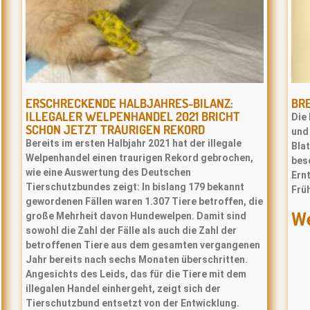
ERSCHRECKENDE HALBJAHRES-BILANZ:
BR
ILLEGALER WELPENHANDEL 2021 BRICHT
Die 
SCHON JETZT TRAURIGEN REKORD
und
Bereits im ersten Halbjahr 2021 hat der illegale
Bla
Welpenhandel einen traurigen Rekord gebrochen,
bes
wie eine Auswertung des Deutschen
Ernt
Tierschutzbundes zeigt: In bislang 179 bekannt
Frü
gewordenen Fällen waren 1.307 Tiere betroffen, die
We
große Mehrheit davon Hundewelpen. Damit sind
sowohl die Zahl der Fälle als auch die Zahl der
betroffenen Tiere aus dem gesamten vergangenen
Jahr bereits nach sechs Monaten überschritten.
Angesichts des Leids, das für die Tiere mit dem
illegalen Handel einhergeht, zeigt sich der
Tierschutzbund entsetzt von der Entwicklung.