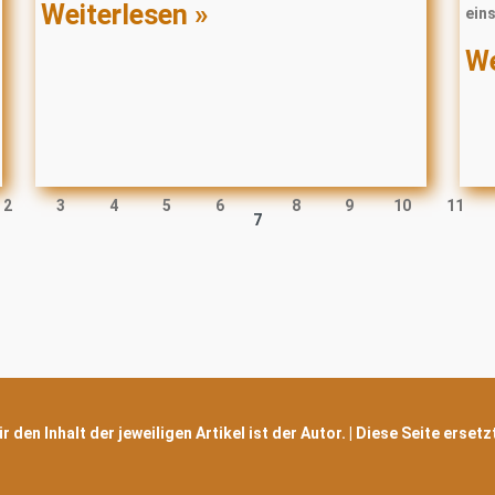
Weiterlesen »
ein
We
2
3
4
5
6
8
9
10
11
7
 den Inhalt der jeweiligen Artikel ist der Autor. | Diese Seite erset