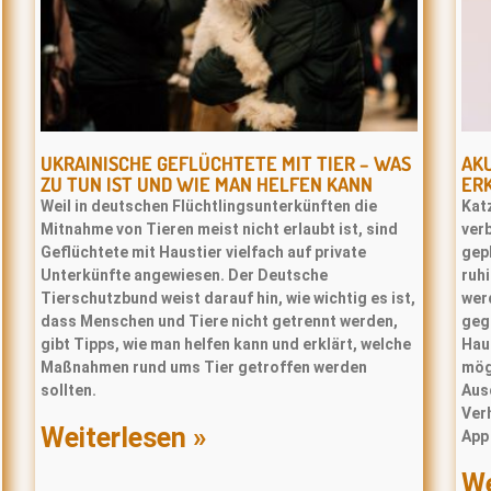
UKRAINISCHE GEFLÜCHTETE MIT TIER – WAS
AKU
ZU TUN IST UND WIE MAN HELFEN KANN
ERK
Weil in deutschen Flüchtlingsunterkünften die
Kat
Mitnahme von Tieren meist nicht erlaubt ist, sind
ver
Geflüchtete mit Haustier vielfach auf private
gepl
Unterkünfte angewiesen. Der Deutsche
ruhi
Tierschutzbund weist darauf hin, wie wichtig es ist,
wer
dass Menschen und Tiere nicht getrennt werden,
geg
gibt Tipps, wie man helfen kann und erklärt, welche
Haus
Maßnahmen rund ums Tier getroffen werden
mög
sollten.
Aus
Verh
Weiterlesen »
App 
We