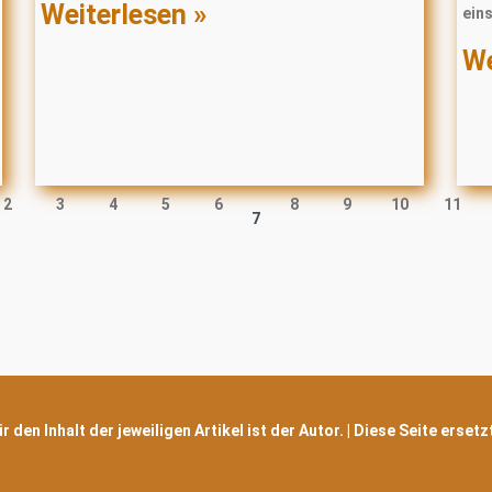
Weiterlesen »
ein
We
2
3
4
5
6
8
9
10
11
7
 den Inhalt der jeweiligen Artikel ist der Autor. | Diese Seite erset