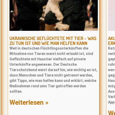
UKRAINISCHE GEFLÜCHTETE MIT TIER – WAS
AKU
ZU TUN IST UND WIE MAN HELFEN KANN
ERK
Weil in deutschen Flüchtlingsunterkünften die
Kat
Mitnahme von Tieren meist nicht erlaubt ist, sind
ver
Geflüchtete mit Haustier vielfach auf private
gepl
Unterkünfte angewiesen. Der Deutsche
ruhi
Tierschutzbund weist darauf hin, wie wichtig es ist,
wer
dass Menschen und Tiere nicht getrennt werden,
geg
gibt Tipps, wie man helfen kann und erklärt, welche
Haus
Maßnahmen rund ums Tier getroffen werden
mög
sollten.
Aus
Verh
Weiterlesen »
App 
We